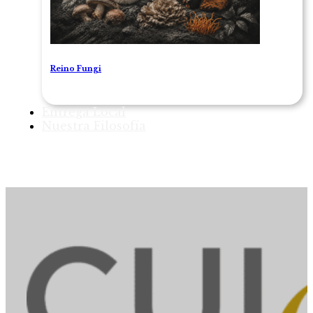
Reino Fungi
Entrega Local
Nuestra Filosofía