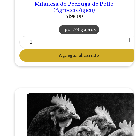
Milanesa de Pechuga de Pollo
(Agroecológico)
$
198.00
1 pz - 550g aprox
Milanesa
de
Pechuga
Agregar al carrito
de
Pollo
(Agroecológico)
cantidad