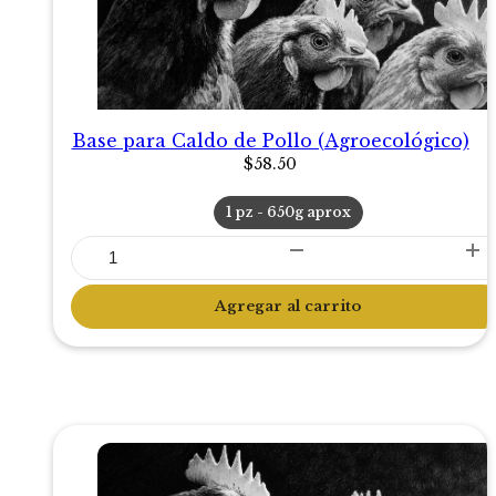
Base para Caldo de Pollo (Agroecológico)
$
58.50
1 pz - 650g aprox
Base
para
Caldo
Agregar al carrito
de
Pollo
(Agroecológico)
cantidad