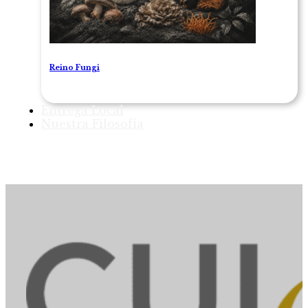
Reino Fungi
Entrega Local
Nuestra Filosofía