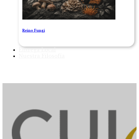
Reino Fungi
Entrega Local
Nuestra Filosofía