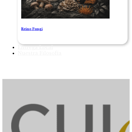
Reino Fungi
Entrega Local
Nuestra Filosofía