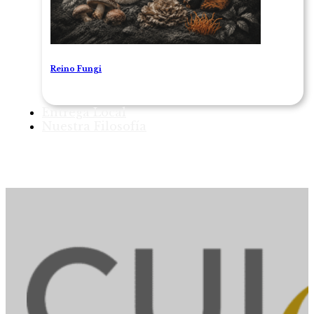
Reino Fungi
Entrega Local
Nuestra Filosofía