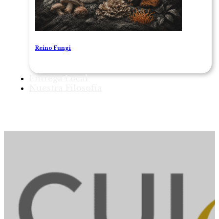
Reino Fungi
Entrega Local
Nuestra Filosofía