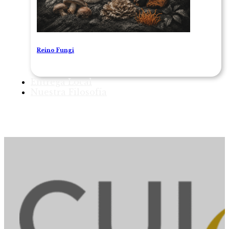
Reino Fungi
Entrega Local
Nuestra Filosofía