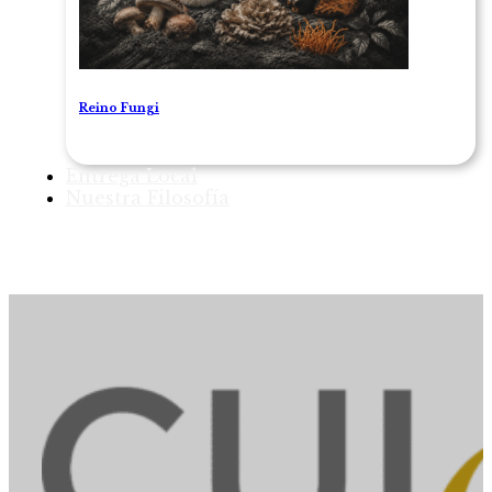
Reino Fungi
Entrega Local
Nuestra Filosofía