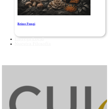
Reino Fungi
Entrega Local
Nuestra Filosofía