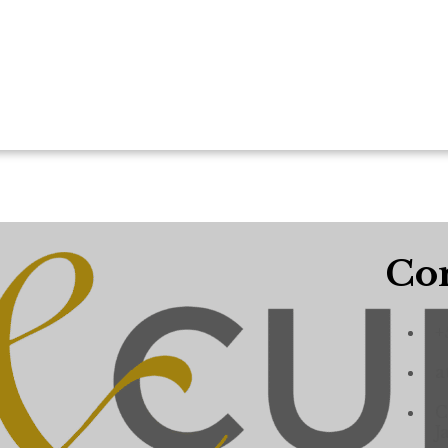
Con
+
a
C
J