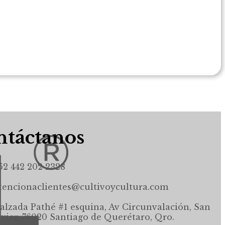
táctanos
52 442 202 2328
tencionaclientes@cultivoycultura.com
alzada Pathé #1 esquina, Av Circunvalación, San
avier, 76020 Santiago de Querétaro, Qro.