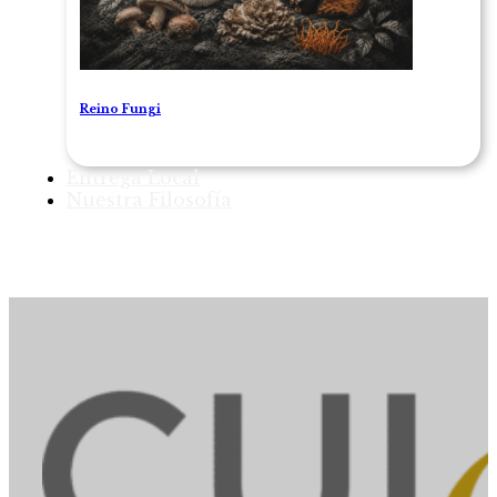
Reino Fungi
Entrega Local
Nuestra Filosofía