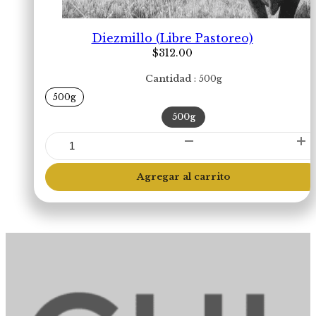
Diezmillo (Libre Pastoreo)
$
312.00
Cantidad
500g
500g
500g
Diezmillo
(Libre
Pastoreo)
Agregar al carrito
cantidad