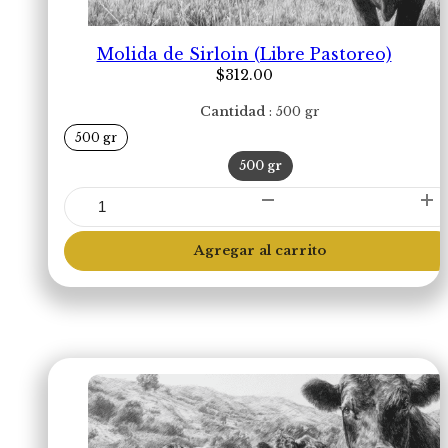
Molida de Sirloin (Libre Pastoreo)
$
312.00
Cantidad
500 gr
500 gr
500 gr
Molida
de
Sirloin
Agregar al carrito
(Libre
Pastoreo)
cantidad