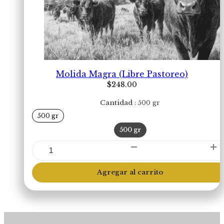
Molida Magra (Libre Pastoreo)
$
248.00
Cantidad
500 gr
500 gr
500 gr
Molida
Magra
(Libre
Agregar al carrito
Pastoreo)
cantidad