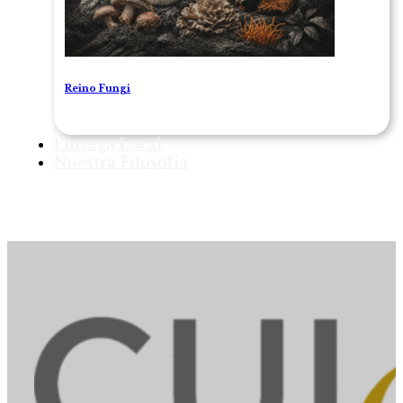
Reino Fungi
Entrega Local
Nuestra Filosofía