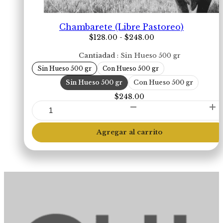
Chambarete (Libre Pastoreo)
Rango
$
128.00
-
$
248.00
de
precios:
Cantiadad
Sin Hueso 500 gr
desde
Sin Hueso 500 gr
Con Hueso 500 gr
$128.00
hasta
Sin Hueso 500 gr
Con Hueso 500 gr
$248.00
$
248.00
Chambarete
(Libre
Pastoreo)
Agregar al carrito
cantidad