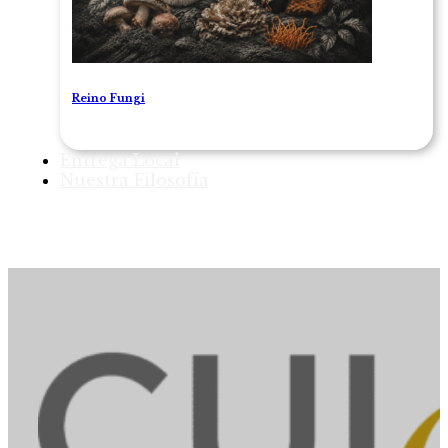
Reino Fungi
Entrega Local
Nuestra Filosofía