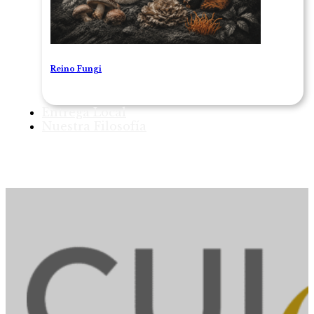
Reino Fungi
Entrega Local
Nuestra Filosofía