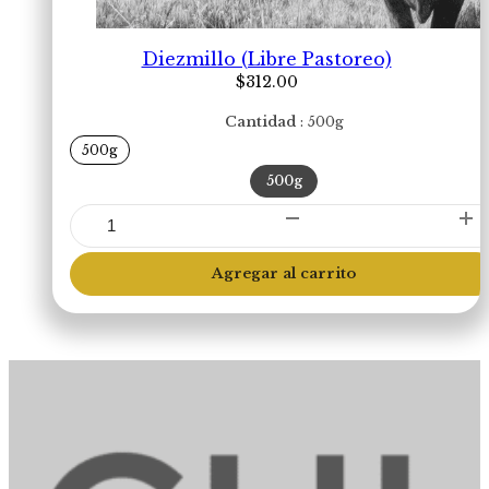
Diezmillo (Libre Pastoreo)
$
312.00
Cantidad
500g
500g
500g
Diezmillo
(Libre
Pastoreo)
Agregar al carrito
cantidad