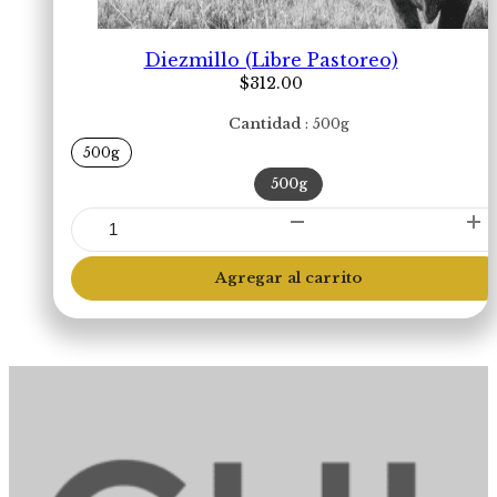
Diezmillo (Libre Pastoreo)
$
312.00
Cantidad
500g
500g
500g
Diezmillo
(Libre
Pastoreo)
Agregar al carrito
cantidad