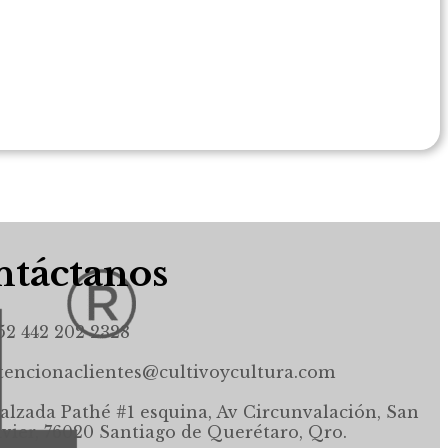
táctanos
52 442 202 2328
tencionaclientes@cultivoycultura.com
alzada Pathé #1 esquina, Av Circunvalación, San
avier, 76020 Santiago de Querétaro, Qro.