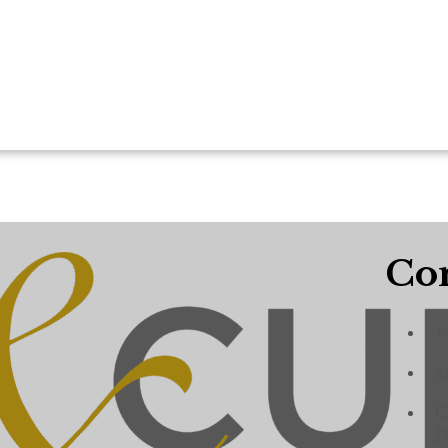
Con
+
a
C
J