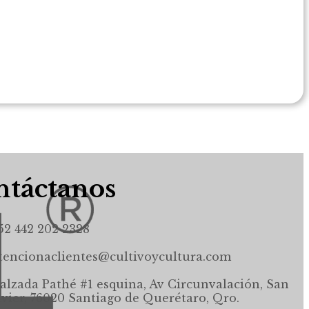
táctanos
52 442 202 2328
tencionaclientes@cultivoycultura.com
alzada Pathé #1 esquina, Av Circunvalación, San
avier, 76020 Santiago de Querétaro, Qro.