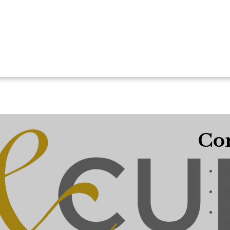
Con
+
a
C
J