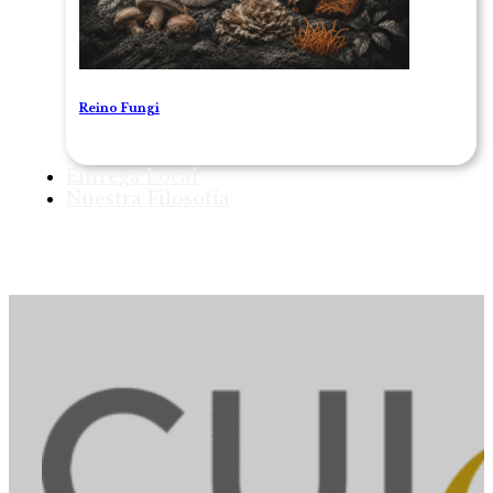
Reino Fungi
Entrega Local
Nuestra Filosofía