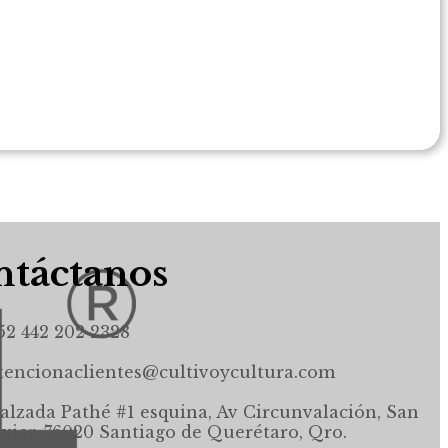
táctanos
52 442 202 2328
tencionaclientes@cultivoycultura.com
alzada Pathé #1 esquina, Av Circunvalación, San
avier, 76020 Santiago de Querétaro, Qro.