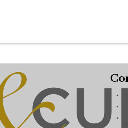
Con
+
a
C
J