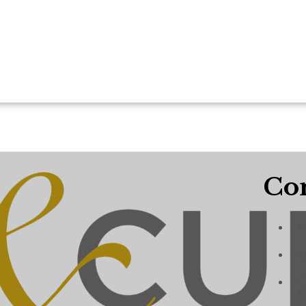
Con
+
a
C
J