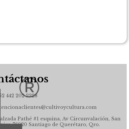
táctanos
52 442 202 2328
tencionaclientes@cultivoycultura.com
alzada Pathé #1 esquina, Av Circunvalación, San
avier, 76020 Santiago de Querétaro, Qro.