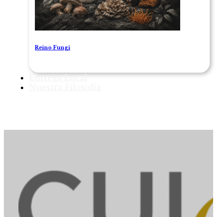
Reino Fungi
Entrega Local
Nuestra Filosofía