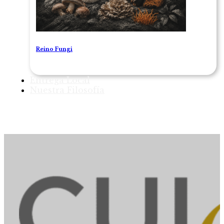
Reino Fungi
Entrega Local
Nuestra Filosofía