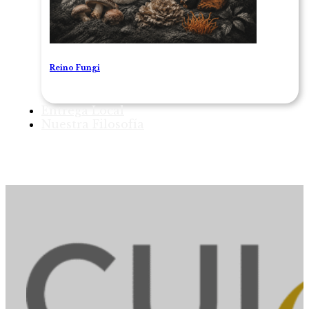
Reino Fungi
Entrega Local
Nuestra Filosofía