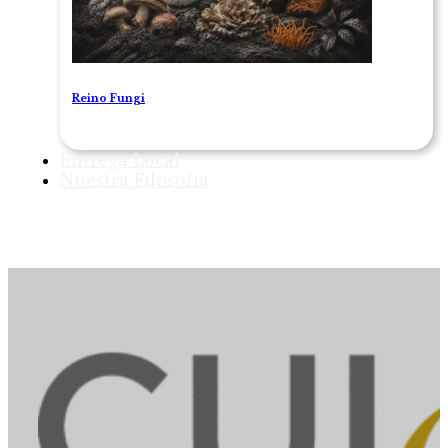
Reino Fungi
Entrega Local
Nuestra Filosofía