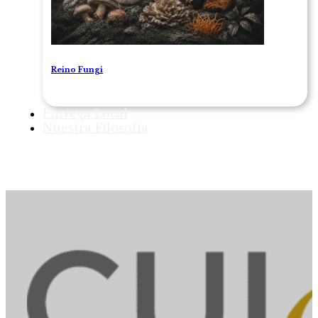
Reino Fungi
Entrega Local
Nuestra Filosofía