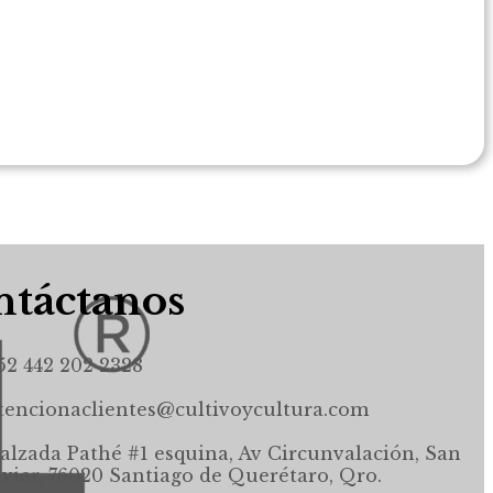
táctanos
52 442 202 2328
tencionaclientes@cultivoycultura.com
alzada Pathé #1 esquina, Av Circunvalación, San
avier, 76020 Santiago de Querétaro, Qro.