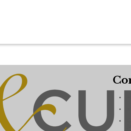
Con
+
a
C
J