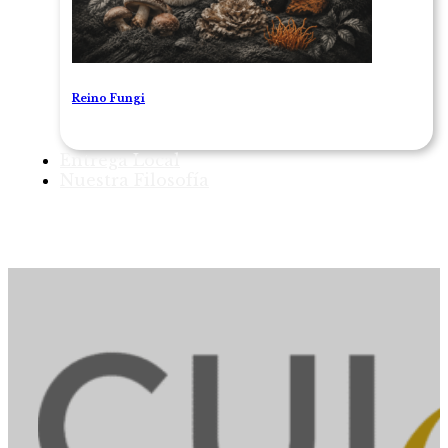
Reino Fungi
Entrega Local
Nuestra Filosofía