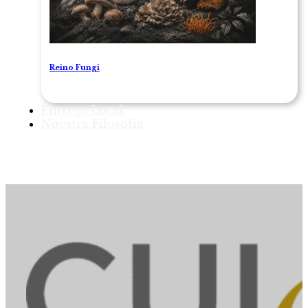
Reino Fungi
Entrega Local
Nuestra Filosofía