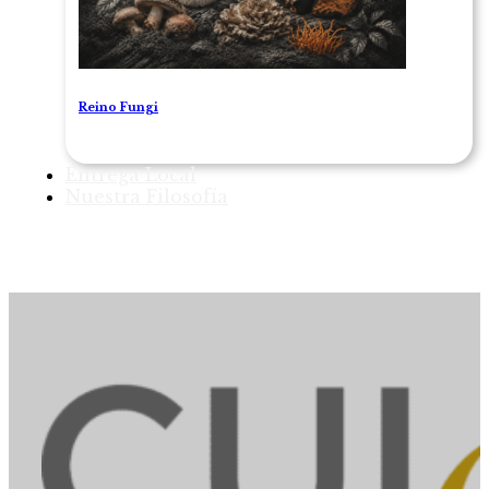
Reino Fungi
Entrega Local
Nuestra Filosofía