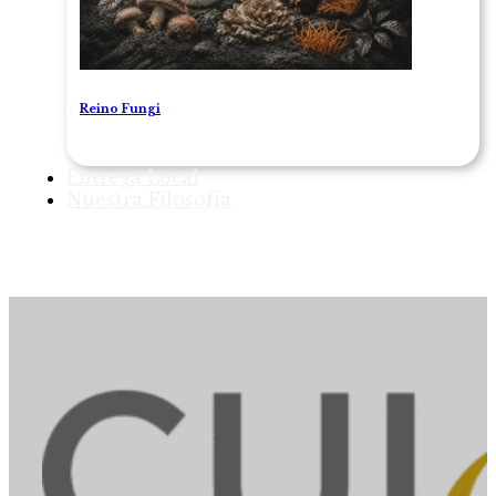
Reino Fungi
Entrega Local
Nuestra Filosofía