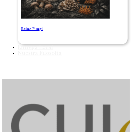
Reino Fungi
Entrega Local
Nuestra Filosofía