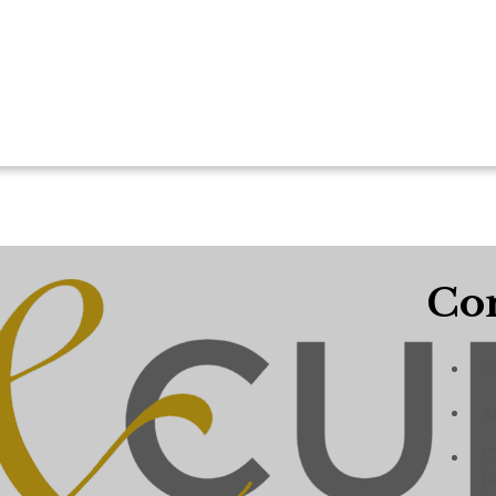
Con
+
a
C
J