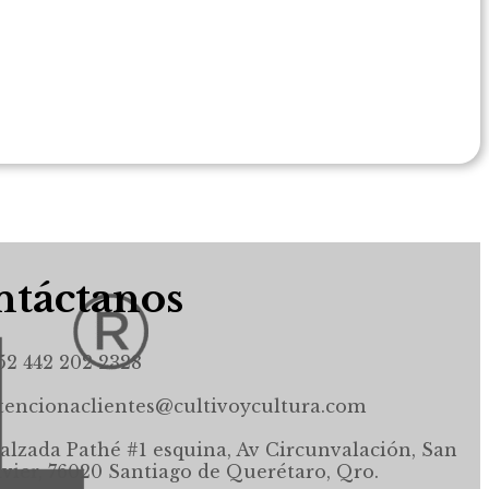
táctanos
52 442 202 2328
tencionaclientes@cultivoycultura.com
alzada Pathé #1 esquina, Av Circunvalación, San
avier, 76020 Santiago de Querétaro, Qro.