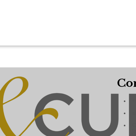
Con
+
a
C
J