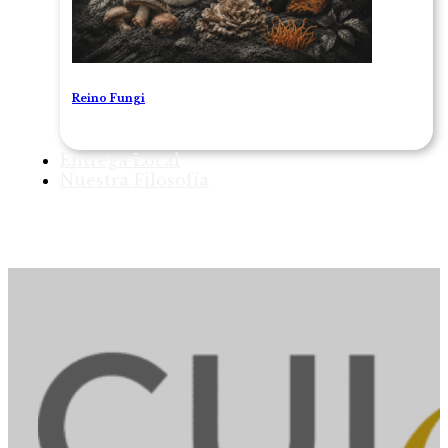
Reino Fungi
Entrega Local
Nuestra Filosofía