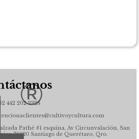
táctanos
52 442 202 2328
tencionaclientes@cultivoycultura.com
alzada Pathé #1 esquina, Av Circunvalación, San
avier, 76020 Santiago de Querétaro, Qro.