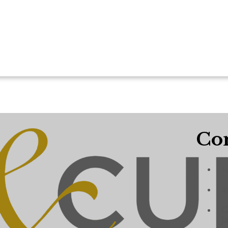
Con
+
a
C
J