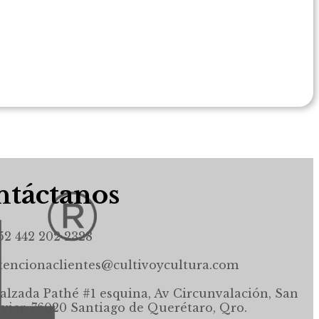
táctanos
52 442 202 2328
tencionaclientes@cultivoycultura.com
alzada Pathé #1 esquina, Av Circunvalación, San
avier, 76020 Santiago de Querétaro, Qro.