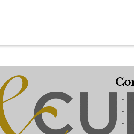
Con
+
a
C
J