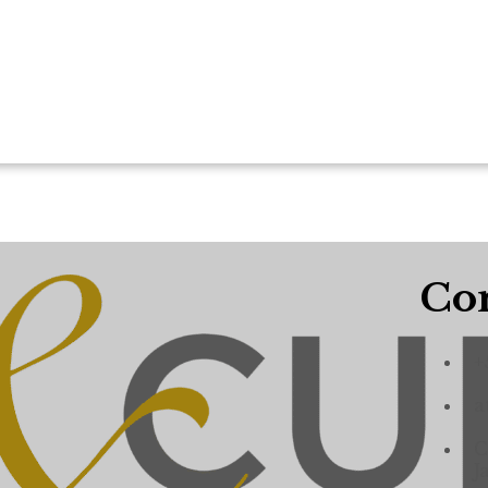
Con
+
a
C
J