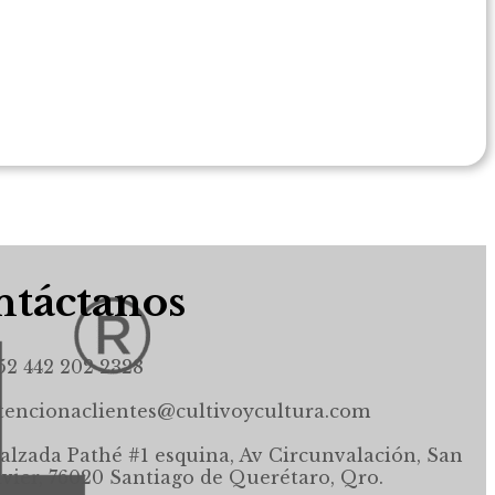
táctanos
52 442 202 2328
tencionaclientes@cultivoycultura.com
alzada Pathé #1 esquina, Av Circunvalación, San
avier, 76020 Santiago de Querétaro, Qro.