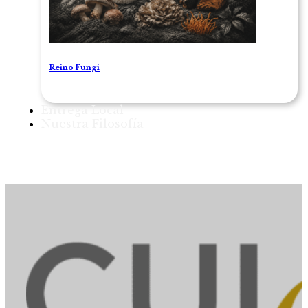
Reino Fungi
Entrega Local
Nuestra Filosofía