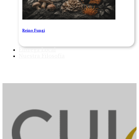
Reino Fungi
Entrega Local
Nuestra Filosofía