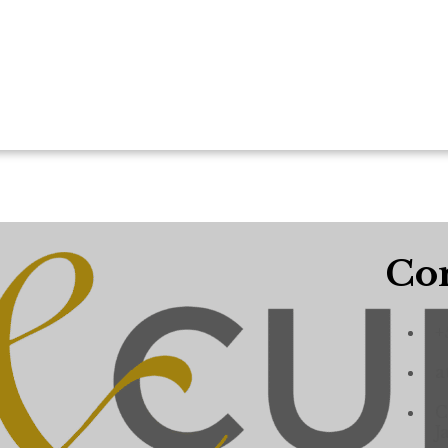
Con
+
a
C
J