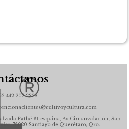
táctanos
52 442 202 2328
tencionaclientes@cultivoycultura.com
alzada Pathé #1 esquina, Av Circunvalación, San
avier, 76020 Santiago de Querétaro, Qro.