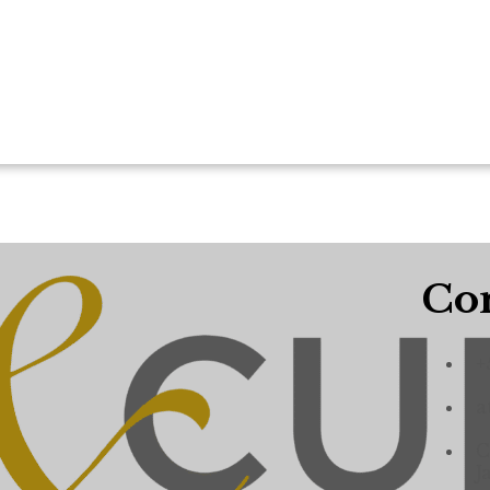
Con
+
a
C
J