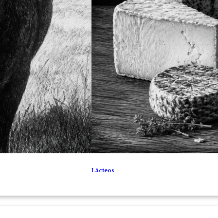
Lácteos