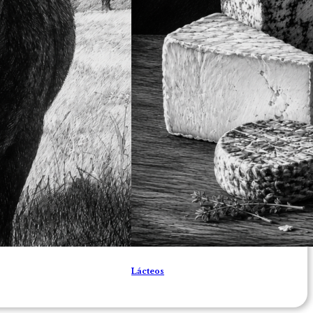
Lácteos