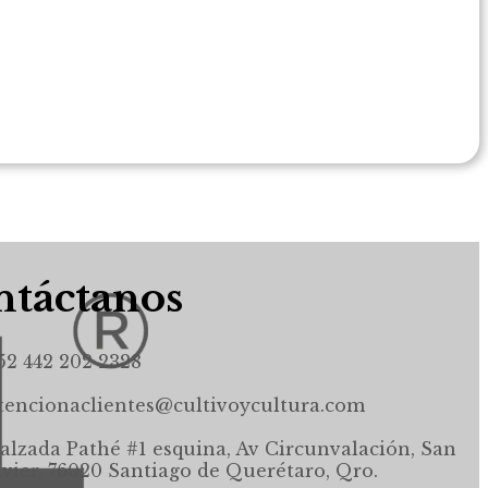
táctanos
52 442 202 2328
tencionaclientes@cultivoycultura.com
alzada Pathé #1 esquina, Av Circunvalación, San
avier, 76020 Santiago de Querétaro, Qro.