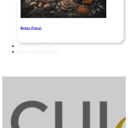
Reino Fungi
Entrega Local
Nuestra Filosofía