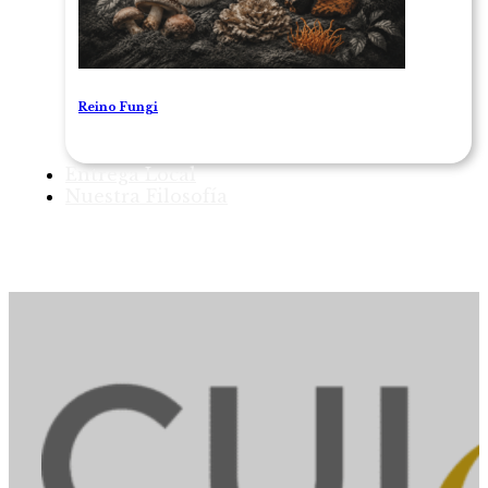
Reino Fungi
Entrega Local
Nuestra Filosofía