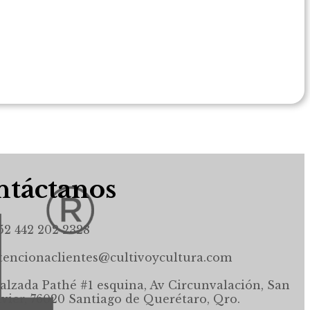
táctanos
52 442 202 2328
tencionaclientes@cultivoycultura.com
alzada Pathé #1 esquina, Av Circunvalación, San
avier, 76020 Santiago de Querétaro, Qro.