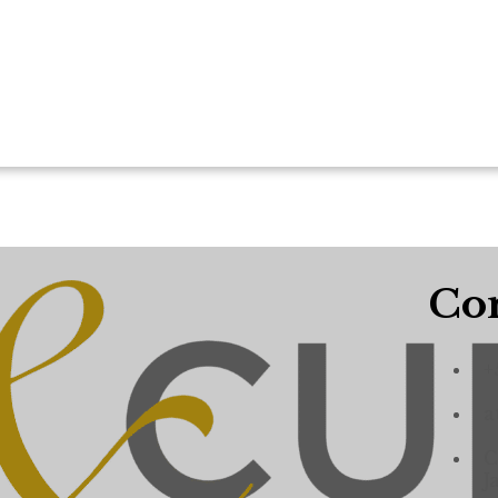
Con
+
a
C
J