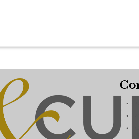
Con
+
a
C
J