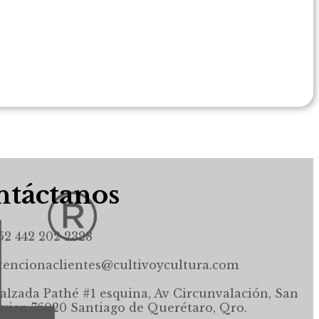
táctanos
52 442 202 2328
tencionaclientes@cultivoycultura.com
alzada Pathé #1 esquina, Av Circunvalación, San
avier, 76020 Santiago de Querétaro, Qro.